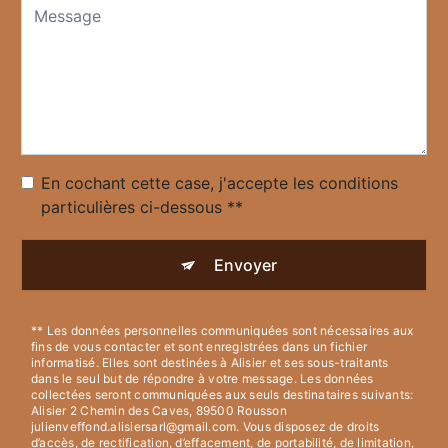
En cochant cette case, j'accepte les conditions
particulières ci-dessous **
Envoyer
** Les données personnelles communiquées sont nécessaires aux
fins de vous contacter et sont enregistrées dans un fichier
informatisé. Elles sont destinées à Alisier et ses sous-traitants
dans le seul but de répondre à votre message. Les données
collectées seront communiquées aux seuls destinataires suivants:
Alisier 2 Chemin des Caves, 89500 Rousson
julienveffond.alisiersarl@gmail.com. Vous disposez de droits
d’accès, de rectification, d’effacement, de portabilité, de limitation,