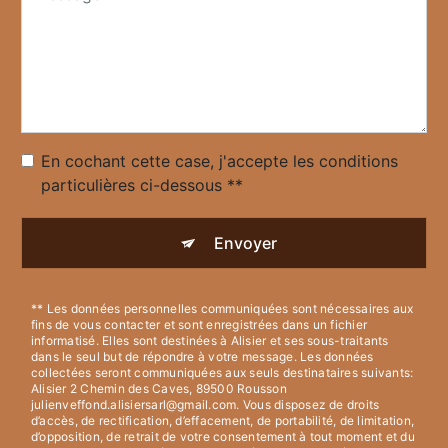
En cochant cette case, j'accepte les conditions
particulières ci-dessous **
Envoyer
** Les données personnelles communiquées sont nécessaires aux
fins de vous contacter et sont enregistrées dans un fichier
informatisé. Elles sont destinées à Alisier et ses sous-traitants
dans le seul but de répondre à votre message. Les données
collectées seront communiquées aux seuls destinataires suivants:
Alisier 2 Chemin des Caves, 89500 Rousson
julienveffond.alisiersarl@gmail.com. Vous disposez de droits
d’accès, de rectification, d’effacement, de portabilité, de limitation,
d’opposition, de retrait de votre consentement à tout moment et du